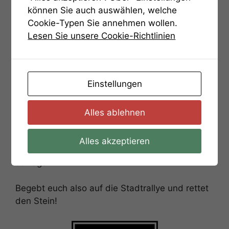
dessen Zerstörung.
können Sie auch auswählen, welche
Cookie-Typen Sie annehmen wollen.
Die Stadt hat nur eine
Lesen Sie unsere Cookie-Richtlinien
Chance ihn zurück zu
erhalten – sie muss den Gambler in seinem
verrückten Spiel schlagen.
Einstellungen
Eine Rätselspur quer durch das schöne
Ludwigsburg muss gelöst werden und die Stadt
Alles ablehnen
hat nur 2 Stunden Zeit.
Alles akzeptieren
Schafft ihr es den Dieb in seinem „Gamble“ zu
schlagen?
Begebt euch also auf die Stadtrallye und rettet
den Stein!