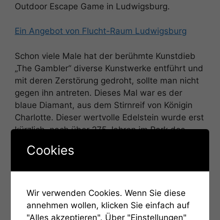
Outdoor Escape Game in Ludwigsburg.
Ein Angebot von Flucht-Raum Ludwigsburg
Schon viele Male hat der berühmte Kunstdieb
„The Gambler“ diverse Kunstwerke entführt und
mit deren Zerstörung gedroht, sollte man nicht
gegen ihn antreten. Dieses Mal war es der
blaue Diamant, aus dem Stirnreif von Königin
Charlotte. Dieser wertvolle Edelstein wurde erst
kürzlich, nach über 275 Jahren im Park des
Seeschlosses Monrepos entdeckt.
Cookies
Doch der gerissene
Kunstdieb
„The
Gambler“
brachte den
Wir verwenden Cookies. Wenn Sie diese
Stein in seine Gewalt
annehmen wollen, klicken Sie einfach auf
und droht nun mit
"Alles akzeptieren". Über "Einstellungen"